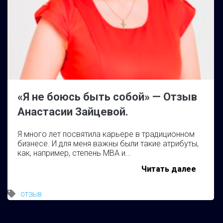
«Я не боюсь быть собой» — Отзыв
Анастасии Зайцевой.
Я много лет посвятила карьере в традиционном
бизнесе. И для меня важны были такие атрибуты,
как, например, степень MBA и…
«Я
Читать далее
не
ОТЗЫВ
боюсь
быть