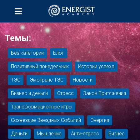
Темы:
Без категории
Блог
Позитивный понедельник
Истории успеха
ТЭС
Эмотранс ТЭС
Новости
Бизнес и деньги
Стресс
Закон Притяжения
Трансформационные игры
Созвездие Звездных Событий
Энергия
Деньги
Мышление
Анти-стресс
Бизнес