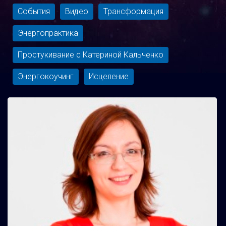
События
Видео
Трансформация
Энергопрактика
Простукивание с Катериной Кальченко
Энергокоучинг
Исцеление
Метка:
<span>отзыв</span>