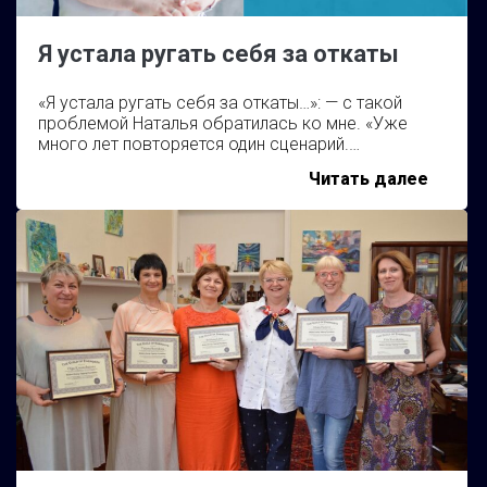
Я устала ругать себя за откаты
«Я устала ругать себя за откаты…»: — с такой
проблемой Наталья обратилась ко мне. «Уже
много лет повторяется один сценарий.…
Я
Читать далее
устала
ругать
себя
за
откат