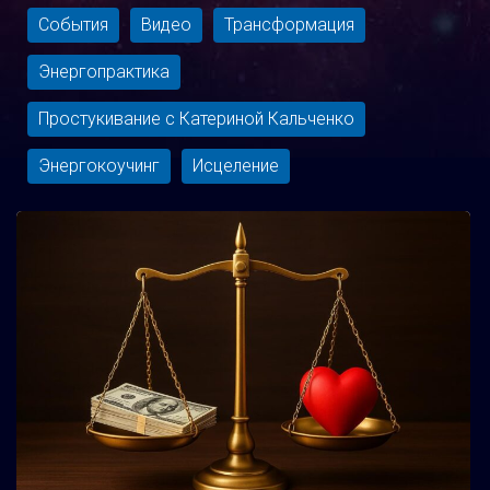
События
Видео
Трансформация
Энергопрактика
Простукивание с Катериной Кальченко
Энергокоучинг
Исцеление
Рубрика:
<span>Бизнес</span>