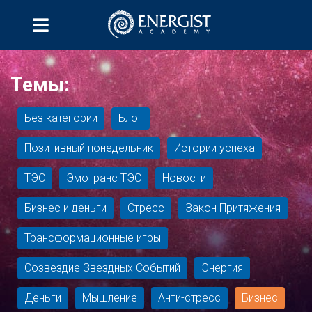
Темы:
Без категории
Блог
Позитивный понедельник
Истории успеха
ТЭС
Эмотранс ТЭС
Новости
Бизнес и деньги
Стресс
Закон Притяжения
Трансформационные игры
Созвездие Звездных Событий
Энергия
Деньги
Мышление
Анти-стресс
Бизнес