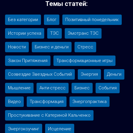
Темы статей:
панель
Без категории
Блог
Позитивный понедельник
Истории успеха
ТЭС
Эмотранс ТЭС
Новости
Бизнес и деньги
Стресс
Закон Притяжения
Трансформационные игры
Созвездие Звездных Событий
Энергия
Деньги
Мышление
Анти-стресс
Бизнес
События
Видео
Трансформация
Энергопрактика
Простукивание с Катериной Кальченко
Энергокоучинг
Исцеление