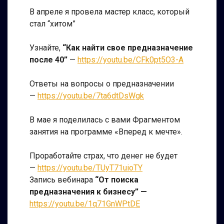
В апреле я провела мастер класс, который
стал “хитом”
Узнайте,
“Как найти свое предназначение
после 40”
—
https://youtu.be/CFk0pt5O3-A
Ответы на вопросы о предназначении
—
https://youtu.be/7ta6dtDsWgk
В мае я поделилась с вами Фрагментом
занятия на программе «Вперед к мечте».
Проработайте страх, что денег не будет
—
https://youtu.be/TUyT71uioTY
Запись вебинара
“От поиска
предназначения к бизнесу” —
https://youtu.be/1q71GnWPtDE