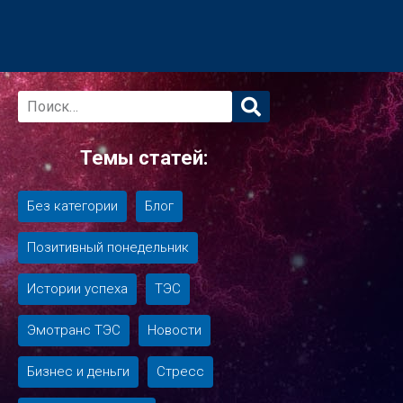
Основная
боковая
Темы статей:
панель
Без категории
Блог
Позитивный понедельник
Истории успеха
ТЭС
Эмотранс ТЭС
Новости
Бизнес и деньги
Стресс