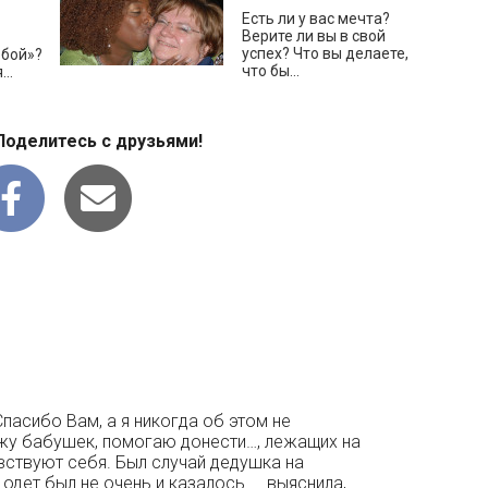
Есть ли у вас мечта?
Верите ли вы в свой
успех? Что вы делаете,
обой»?
что бы...
..
Поделитесь с друзьями!
Спасибо Вам, а я никогда об этом не
жу бабушек, помогаю донести…, лежащих на
ствуют себя. Был случай дедушка на
, одет был не очень и казалось……выяснила,