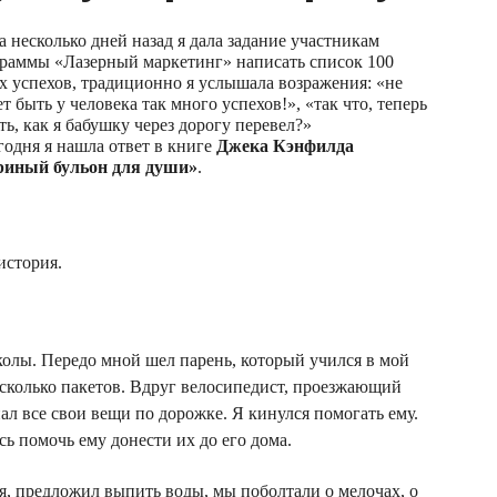
а несколько дней назад я дала задание участникам
раммы «Лазерный маркетинг» написать список 100
х успехов, традиционно я услышала возражения: «не
т быть у человека так много успехов!», «так что, теперь
ть, как я бабушку через дорогу перевел?»
годня я нашла ответ в книге
Джека Кэнфилда
риный бульон для души»
.
история.
школы. Передо мной шел парень, который учился в мой
есколько пакетов. Вдруг велосипедист, проезжающий
ал все свои вещи по дорожке. Я кинулся помогать ему.
ь помочь ему донести их до его дома.
я, предложил выпить воды, мы поболтали о мелочах, о