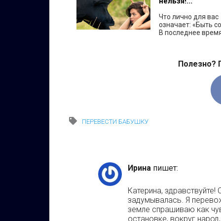
нельзя!...
Что лично для вас
означает: «Быть с
В последнее время.
Полезно? 
ПЕРЕВЕСТИ БАБУШКУ
Ирина
пишет:
Катерина, здравствуйте! 
задумывалась. Я перево
земле спрашиваю как чув
остановке, вокруг народ