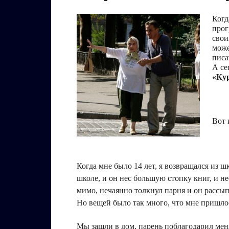
Когд
прог
свои
може
писа
А се
«Ку
Вот 
Когда мне было 14 лет, я возвращался из 
школе, и он нес большую стопку книг, и н
мимо, нечаянно толкнул парня и он рассып
Но вещей было так много, что мне пришлос
Мы зашли в дом, парень поблагодарил мен