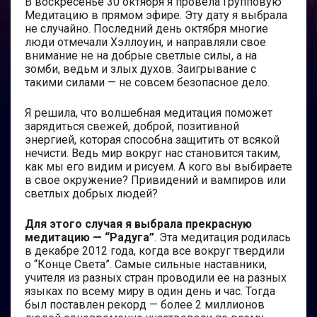
В воскресенье 30 октября я провела Групповую
Медитацию в прямом эфире. Эту дату я выбрала
не случайно. Последний день октября многие
люди отмечали Хэллоуин, и направляли свое
внимание не на добрые светлые силы, а на
зомби, ведьм и злых духов. Заигрывание с
такими силами — не совсем безопасное дело.
Я решила, что волшебная медитация поможет
зарядиться свежей, доброй, позитивной
энергией, которая способна защитить от всякой
нечисти. Ведь мир вокруг нас становится таким,
как мы его видим и рисуем. А кого вы выбираете
в свое окружение? Привидений и вампиров или
светлых добрых людей?
Для этого случая я выбрала прекрасную
медитацию — “Радуга”
. Эта медитация родилась
в декабре 2012 года, когда все вокруг твердили
о “Конце Света”. Самые сильные наставники,
учителя из разных стран проводили ее на разных
языках по всему миру в один день и час. Тогда
был поставлен рекорд — более 2 миллионов