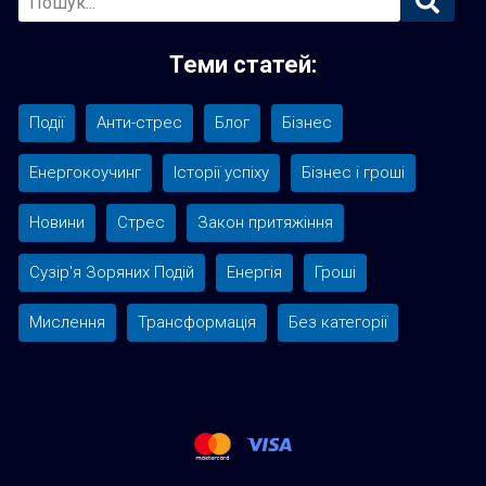
Sidebar
Теми статей:
Події
Анти-стрес
Блог
Бізнес
Енергокоучинг
Історії успіху
Бізнес і гроші
Новини
Стрес
Закон притяжіння
Сузір'я Зоряних Подій
Енергія
Гроші
Мислення
Трансформація
Без категорії