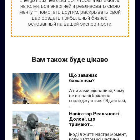
Energist Business School, чтобы и вы смогли
наполниться энергией и реализовать свою
мечту – помогать другим, раскрывать свой
дар создать прибыльный бизнес,
основанный на вашей экспертности.
Вам також буде цікаво
Що заважає
бажанням?
А ви замислювалися, чому
не всі ваші бажання
справджуються? Здається,
...
Навігатор Реальності.
Долоні, що
тримают...
Іноді в житті настає момент,
коли раптом усі частини